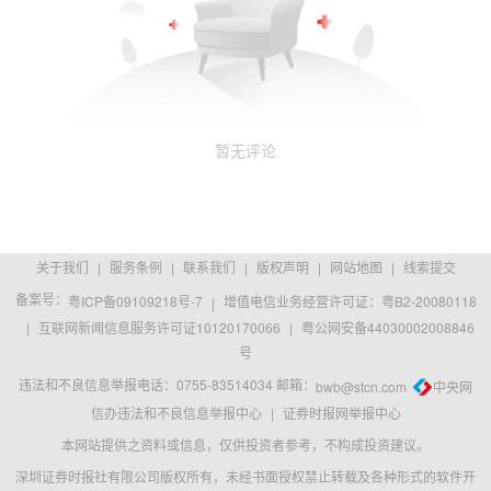
暂无评论
关于我们
|
服务条例
|
联系我们
|
版权声明
|
网站地图
|
线索提交
备案号：
粤ICP备09109218号-7
|
增值电信业务经营许可证：粤B2-20080118
|
互联网新闻信息服务许可证10120170066
|
粤公网安备44030002008846
号
违法和不良信息举报电话：0755-83514034 邮箱：
bwb@stcn.com
中央网
信办违法和不良信息举报中心
|
证券时报网举报中心
本网站提供之资料或信息，仅供投资者参考，不构成投资建议。
深圳证券时报社有限公司版权所有，未经书面授权禁止转载及各种形式的软件开