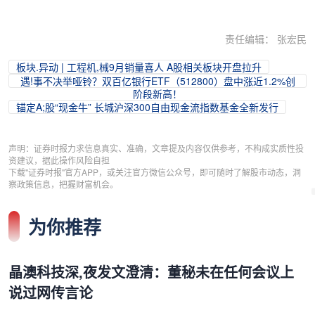
责任编辑： 张宏民
板块.异动 | 工程机,械9月销量喜人 A股相关板块开盘拉升
遇!事不决举哑铃？双百亿银行ETF（512800）盘中涨近1.2%创
阶段新高！
锚定A;股“现金牛” 长城沪深300自由现金流指数基金全新发行
声明：证券时报力求信息真实、准确，文章提及内容仅供参考，不构成实质性投
资建议，据此操作风险自担
下载"证券时报"官方APP，或关注官方微信公众号，即可随时了解股市动态，洞
察政策信息，把握财富机会。
为你推荐
晶澳科技深,夜发文澄清：董秘未在任何会议上
说过网传言论