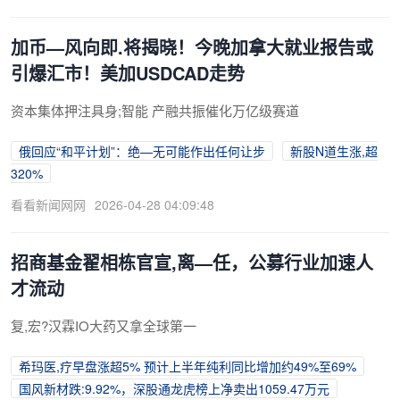
加币—风向即.将揭晓！今晚加拿大就业报告或
引爆汇市！美加USDCAD走势
资本集体押注具身;智能 产融共振催化万亿级赛道
俄回应“和平计划”：绝—无可能作出任何让步
新股N道生涨,超
320%
看看新闻网网
2026-04-28 04:09:48
招商基金翟相栋官宣,离—任，公募行业加速人
才流动
复,宏?汉霖IO大药又拿全球第一
希玛医,疗早盘涨超5% 预计上半年纯利同比增加约49%至69%
国风新材跌:9.92%，深股通龙虎榜上净卖出1059.47万元