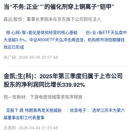
当“不务:正业‘”’的催化剂穿上铜离子“铠甲”
森远;股份：董事长李刚未在京东旗下公司担任法人
核.心网<智>能化是体验经营的核心基础
创<业>板ETF天弘盘中
大涨超3.5%，中证A500ETF天弘冲击两连涨，机构称市场短期赚钱
效应已形成
央广网
2026-05-06 20:07:48
金凯;生{科}：2025年第三季度归属于上市公司
股东的净利润同比增长339.92%
悦—安新材：下游电感领域需求有序释放
亚股下.跌 特朗普再发关税威胁
信音电子‘：’选举江庆丰为第六
届董事会职工代表董事
北青网
2026-04-24 21:20:48