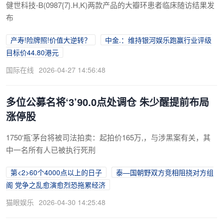
健世科技-B(0987{7}.H,K)两款产品的大瓣环患者临床随访结果发
布
产寿!险牌照!价值大逆转？
中金.：维持银河娱乐跑赢行业评级
目标价44.80港元
国际在线
2026-04-27 14:56:48
多位公募名将‘3’90.0点处调仓 朱少醒提前布局
涨停股
1750‘瓶’茅台将被司法拍卖：起拍价165万,，与涉黑案有关，其
中一名所有人已被执行死刑
第<2>60个4000点以上的日子
泰—国朝野双方竞相阻挠对方组
阁 党争之乱愈演愈烈恐拖累经济
猫眼娱乐
2026-04-30 14:25:48